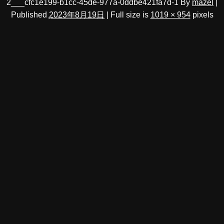
2___cfc1e199-b1cc-45de-977a-0ddbe421fa7d-1
By
mazel
|
Published
2023年8月19日
|
Full size is
1019 × 954
pixels