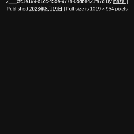
2___cfc1e199-b1cc-45de-977a-0ddbe421fa7d
By
mazel
|
Published
2023年8月19日
|
Full size is
1019 × 954
pixels